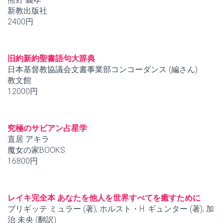
新教出版社
2400円
旧約新約聖書語句大辞典
日本基督教協議会文書事業部コンコーダンス (編さん)
教文館
12000円
究極のサビアン占星学
直居 アキラ
魔女の家BOOKS
16800円
レイキ完全本 あなたを他人を世界すべてを癒すために
ブリギッテ ミュラー (著), ホルスト・H. ギュンター (著), 加
治 未央 (翻訳)