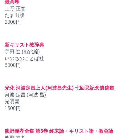
最高峰
上野 正春
たま出版
2000円
新キリスト教辞典
宇田 進 ほか(編)
いのちのことば社
8000円
光化 河波定昌上人(河波昌先生) 七回忌記念遺稿集
河波 定昌 (河波 昌)
光明園
1500円
熊野義孝全集 第5巻 終末論・キリスト論・教会論
熊野 義孝