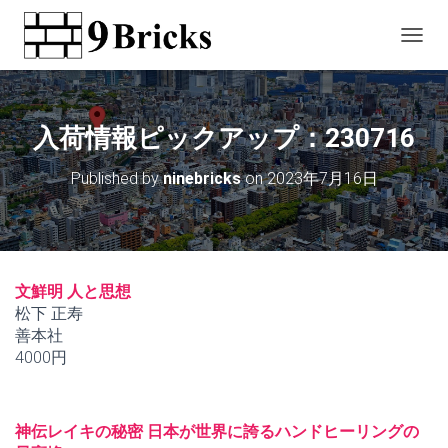
T
O
G
G
L
入荷情報ピックアップ：230716
E
N
Published by
ninebricks
on
2023年7月16日
A
V
I
G
A
T
文鮮明 人と思想
I
松下 正寿
O
善本社
N
4000円
神伝レイキの秘密 日本が世界に誇るハンドヒーリングの