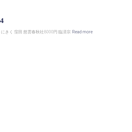
4
にきく 窪田 慈雲春秋社8000円 臨済宗
Read more