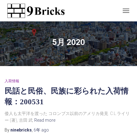
TOGG
NAVIG
5月 2020
入荷情報
民話と民俗、民族に彩られた入荷情
報：200531
倭人も太平洋を渡った コロンブス以前のアメリカ発見 C.L.ライリ
ー (著), 古田 武
Read more
By
ninebricks
,
6年
ago