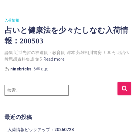
入荷情報
占いと健康法を少々たしなむ入荷情
報：200503
論集 近世先哲の神道観・教育観 岸本 芳雄相川書房1000円 明治仏
教思想資料集成 第5
Read more
By
ninebricks
,
6年
ago
検
索
:
最近の投稿
入荷情報ピックアップ：20260728