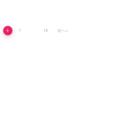
6
7
…
10
次へ