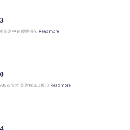
3
物事典 中巻 醍醐僧伝
Read more
0
ある 安本 美典勉誠出版10
Read more
4