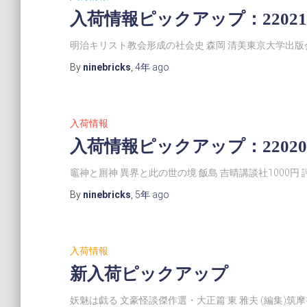
入荷情報ピックアップ：22021
明治キリスト教会形成の社会史 森岡 清美東京大学出版会
By
ninebricks
,
4年
ago
入荷情報
入荷情報ピックアップ：22020
竈神と厠神 異界と此の世の境 飯島 吉晴講談社1000円
By
ninebricks
,
5年
ago
入荷情報
新入荷ピックアップ
妖魅は戯る 文豪怪談傑作選・大正篇 東 雅夫 (編集)筑摩