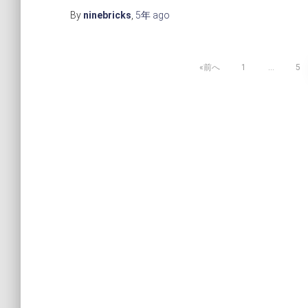
By
ninebricks
,
5年
ago
投
前へ
1
…
5
稿
の
ペ
ー
ジ