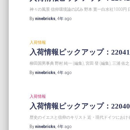
神々の風景 信仰環境論の試み 野本 寛一白水社1000円 
By
ninebricks
,
4年
ago
入荷情報
入荷情報ピックアップ：22041
柳田国男事典 野村 純一 (編集), 宮田 登 (編集), 三浦 佑之
By
ninebricks
,
4年
ago
入荷情報
入荷情報ピックアップ：22040
歴史のイエスと信仰のキリスト 近・現代ドイツにおけ
By
ninebricks
,
4年
ago