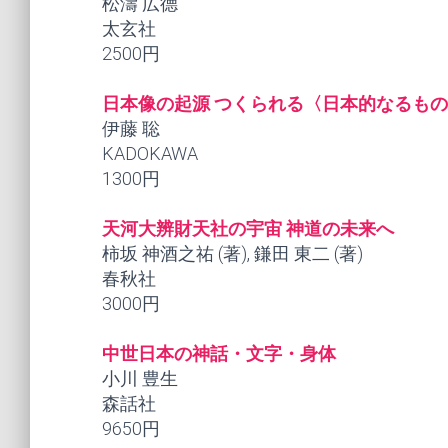
松濤 広德
太玄社
2500円
日本像の起源 つくられる〈日本的なるも
伊藤 聡
KADOKAWA
1300円
天河大辨財天社の宇宙 神道の未来へ
柿坂 神酒之祐 (著), 鎌田 東二 (著)
春秋社
3000円
中世日本の神話・文字・身体
小川 豊生
森話社
9650円