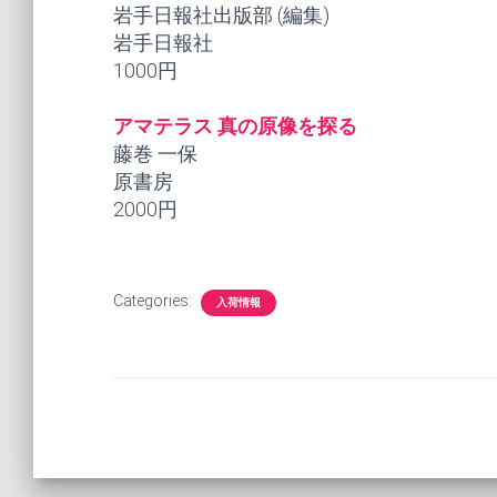
岩手日報社出版部 (編集)
岩手日報社
1000円
アマテラス 真の原像を探る
藤巻 一保
原書房
2000円
Categories:
入荷情報