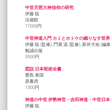
中世天照大神信仰の研究
伊藤 聡
法蔵館
17000円
中世神道入門 カミとホトケの織りなす世界
伊藤 聡 (監修), 門屋 温 (監修), 新井大祐 (編
勉誠出版
3500円
図説 日本呪術全書
豊島 泰国
原書房
1300円
神道の中世 伊勢神宮・吉田神道・中世日
伊藤 聡