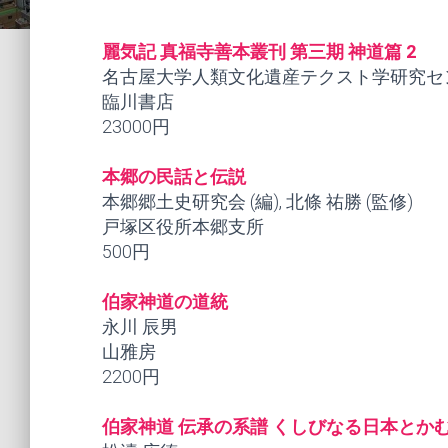
麗気記 真福寺善本叢刊 第三期 神道篇 2
名古屋大学人類文化遺産テクスト学研究センター 
臨川書店
23000円
本郷の民話と伝説
本郷郷土史研究会 (編), 北條 祐勝 (監修)
戸塚区役所本郷支所
500円
伯家神道の道統
永川 辰男
山雅房
2200円
伯家神道 伝承の系譜 くしびなる日本とか