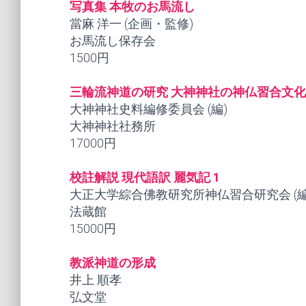
写真集 本牧のお馬流し
當麻 洋一 (企画・監修)
お馬流し保存会
1500円
三輪流神道の研究 大神神社の神仏習合文化
大神神社史料編修委員会 (編)
大神神社社務所
17000円
校註解説 現代語訳 麗気記 1
大正大学綜合佛教研究所神仏習合研究会 (編
法蔵館
15000円
教派神道の形成
井上 順孝
弘文堂