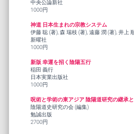
中央公論新社
1000円
神道 日本生まれの宗教システム
伊藤 聡 (著), 森 瑞枝 (著), 遠藤 潤 (著), 井上
新曜社
1000円
新版 幸運を招く陰陽五行
稲田 義行
日本実業出版社
1000円
呪術と学術の東アジア 陰陽道研究の継承
陰陽道史研究の会 (編集)
勉誠出版
2700円