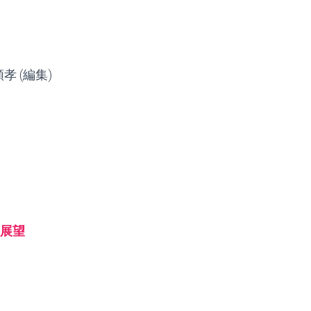
 順孝 (編集)
と展望