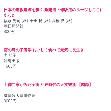
日本の道教遺跡を歩く 陰陽道・修験道のルーツもここに
あった
福永 光司 (著), 千田 稔 (著), 高橋 徹 (著)
朝日新聞社
800円
南の島の栄養学 おいしく食べて元気に長生き
尚 弘子
沖縄出版
1800円
土御門家がみた宇宙 江戸時代の天文観測 【図録】
–
國學院大學博物館
3000円