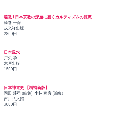
秘教 I 日本宗教の深層に蠢くカルティズムの源流
藤巻 一保
戎光祥出版
2800円
日本風水
戸矢 学
木戸出版
1500円
日本神道史 【増補新版】
岡田 莊司 (編集), 小林 宣彦 (編集)
吉川弘文館
3000円