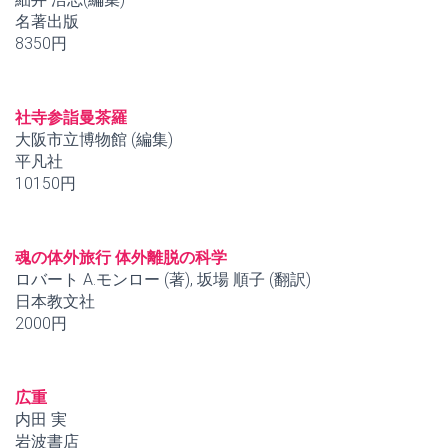
名著出版
8350円
社寺参詣曼茶羅
大阪市立博物館 (編集)
平凡社
10150円
魂の体外旅行 体外離脱の科学
ロバート A.モンロー (著), 坂場 順子 (翻訳)
日本教文社
2000円
広重
内田 実
岩波書店