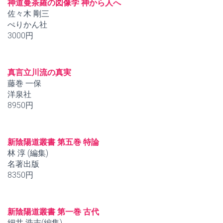
神道曼茶羅の図像学 神から人へ
佐々木 剛三
ぺりかん社
3000円
真言立川流の真実
藤巻 一保
洋泉社
8950円
新陰陽道叢書 第五巻 特論
林 淳 (編集)
名著出版
8350円
新陰陽道叢書 第一巻 古代
細井 浩志(編集)