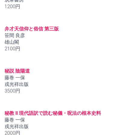
1200円
弁才天信仰と俗信 第三版
笹間 良彦
雄山閣
2100円
秘説 陰陽道
藤巻 一保
戎光祥出版
3500円
秘教 II 現代語訳で読む秘儀・呪法の根本史料
藤巻 一保
戎光祥出版
2000円