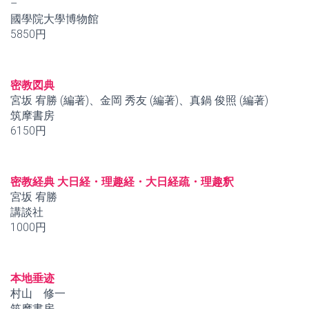
–
國學院大學博物館
5850円
密教図典
宮坂 宥勝 (編著)、金岡 秀友 (編著)、真鍋 俊照 (編著)
筑摩書房
6150円
密教経典 大日経・理趣経・大日経疏・理趣釈
宮坂 宥勝
講談社
1000円
本地垂迹
村山 修一
筑摩書房