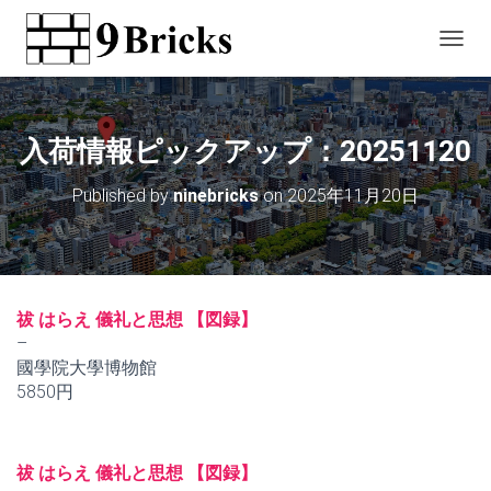
T
O
G
G
L
入荷情報ピックアップ：20251120
E
N
Published by
ninebricks
on
2025年11月20日
A
V
I
G
A
T
祓 はらえ 儀礼と思想 【図録】
I
–
O
國學院大學博物館
N
5850円
祓 はらえ 儀礼と思想 【図録】