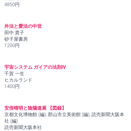
4850円
外法と愛法の中世
田中 貴子
砂子屋書房
1200円
宇宙システム ガイアの法則IV
千賀 一生
ヒカルランド
1400円
安倍晴明と陰陽道展 【図録】
京都文化博物館 (編), 郡山市立美術館 (編), 読売新聞大阪本
社 (編)
読売新聞大阪本社