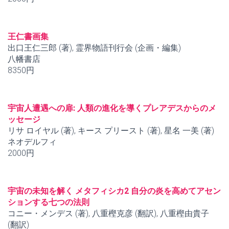
王仁書画集
出口王仁三郎 (著), 霊界物語刊行会 (企画・編集)
八幡書店
8350円
宇宙人遭遇への扉: 人類の進化を導くプレアデスからのメ
ッセージ
リサ ロイヤル (著), キース プリースト (著), 星名 一美 (著)
ネオデルフィ
2000円
宇宙の未知を解く メタフィシカ2 自分の炎を高めてアセン
ションする七つの法則
コニー・メンデス (著), 八重樫克彦 (翻訳), 八重樫由貴子
(翻訳)