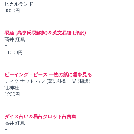
ヒカルランド
4850円
易経 (高亨氏易解釈)＆英文易経 (邦訳)
高井 紅鳳
–
11000円
ビーイング・ピース 一枚の紙に雲を見る
ティク ナット ハン (著), 棚橋 一晃 (翻訳)
壮神社
1200円
ダイス占い＆易占タロット占例集
高井 紅鳳
–