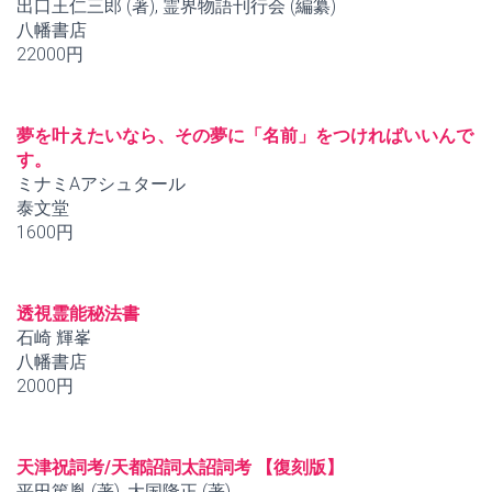
出口王仁三郎 (著), 霊界物語刊行会 (編纂)
八幡書店
22000円
夢を叶えたいなら、その夢に「名前」をつければいいんで
す。
ミナミAアシュタール
泰文堂
1600円
透視霊能秘法書
石崎 輝峯
八幡書店
2000円
天津祝詞考/天都詔詞太詔詞考 【復刻版】
平田篤胤 (著), 大国隆正 (著)