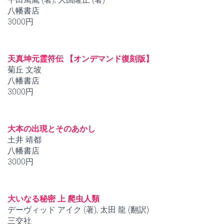
八幡書店
3000円
天真坤元霊符伝 【オンデマンド復刻版】
菊丘 文坡
八幡書店
3000円
大本の出現とそのあかし
土井 靖都
八幡書店
3000円
大いなる秘密 上 爬虫人類
デーヴィッド アイク (著), 太田 龍 (翻訳)
三交社