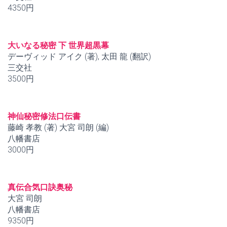
4350円
大いなる秘密 下 世界超黒幕
デーヴィッド アイク (著), 太田 龍 (翻訳)
三交社
3500円
神仙秘密修法口伝書
藤崎 孝教 (著) 大宮 司朗 (編)
八幡書店
3000円
真伝合気口訣奥秘
大宮 司朗
八幡書店
9350円