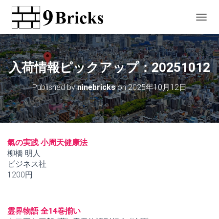
T
O
G
G
L
入荷情報ピックアップ：20251012
E
N
Published by
ninebricks
on
2025年10月12日
A
V
I
G
A
T
氣の実践 小周天健康法
I
柳橋 明人
O
ビジネス社
N
1200円
霊界物語 全14巻揃い