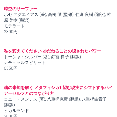
時空のサーファー
ホゼ アグエイアス (著), 高橋 徹 (監修), 住倉 良樹 (翻訳), 椎
原 美樹 (翻訳)
モデラート
2300円
私を変えてください ゆだねることの隠されたパワー
トーシャ・シルバー (著), 釘宮 律子 (翻訳)
ナチュラルスピリット
6350円
魂の未知を解く メタフィシカ1 望む現実にシフトするハイ
アーセルフとのつながり方
コニー・メンデス (著), 八重樫克彦 (翻訳), 八重樫由貴子
(翻訳)
ヒカルランド
2000円