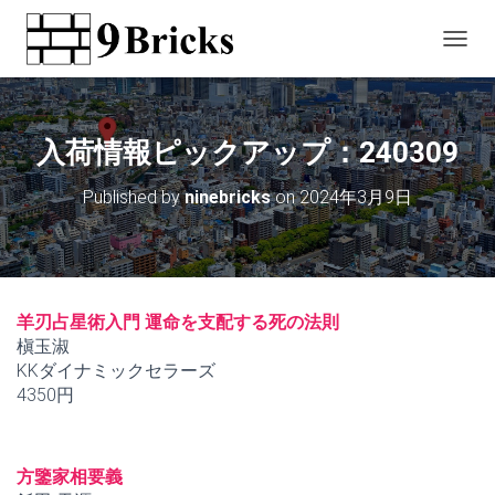
T
O
G
G
L
入荷情報ピックアップ：240309
E
N
Published by
ninebricks
on
2024年3月9日
A
V
I
G
A
T
羊刃占星術入門 運命を支配する死の法則
I
槇玉淑
O
KKダイナミックセラーズ
N
4350円
方鑒家相要義