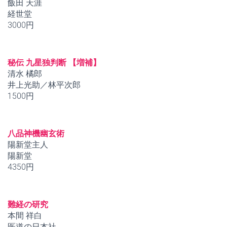
飯田 天涯
経世堂
3000円
秘伝 九星独判断 【増補】
清水 橘郎
井上光助／林平次郎
1500円
八品神機幽玄術
陽新堂主人
陽新堂
4350円
難経の研究
本間 祥白
医道の日本社