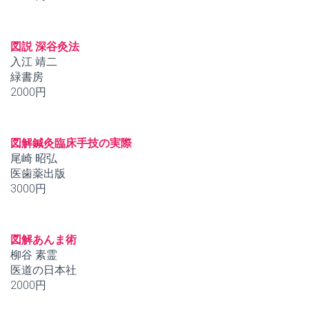
図説 深谷灸法
入江 靖二
緑書房
2000円
図解鍼灸臨床手技の実際
尾崎 昭弘
医歯薬出版
3000円
図解あんま術
柳谷 素霊
医道の日本社
2000円