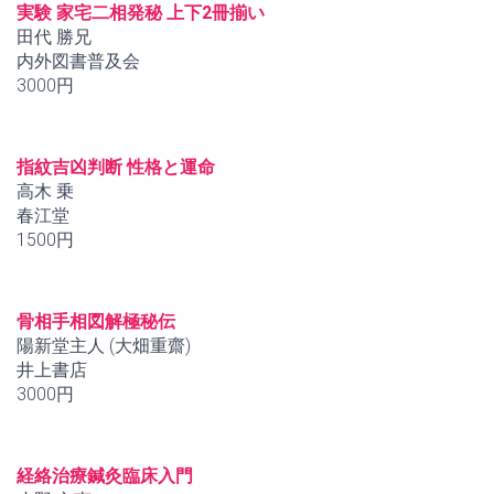
実験 家宅二相発秘 上下2冊揃い
田代 勝兄
内外図書普及会
3000円
指紋吉凶判断 性格と運命
高木 乗
春江堂
1500円
骨相手相図解極秘伝
陽新堂主人 (大畑重齋)
井上書店
3000円
経絡治療鍼灸臨床入門