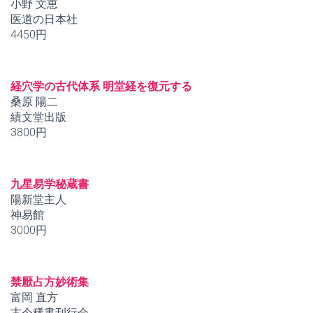
小野 文恵
医道の日本社
4450円
経穴学の古代体系 明堂経を復元する
桑原 陽二
績文堂出版
3800円
九星易学秘蔵書
陽新堂主人
神易館
3000円
禁厭占方妙術集
富岡 直方
古今稀書刊行会