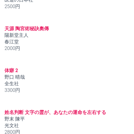
2500円
天源 陶宮術秘訣奧傳
陽新堂主人
春江堂
2000円
体癖 2
野口 晴哉
全生社
3300円
姓名判断 文字の霊が、あなたの運命を左右する
野末 陳平
光文社
2800円