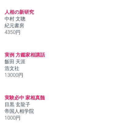
人相の新研究
中村 文聰
紀元書房
4350円
実例 方鑑家相講話
飯田 天涯
浩文社
13000円
実験必中 家相真髄
目黒 玄龍子
帝国人相学院
1000円