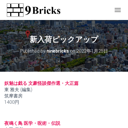
T
O
G
G
L
新入荷ピックアップ
E
N
Published by
ninebricks
on
2022年1月25日
A
V
I
G
A
T
妖魅は戯る 文豪怪談傑作選・大正篇
I
東 雅夫 (編集)
O
筑摩書房
N
1400円
夜鳴く鳥 医学・呪術・伝説