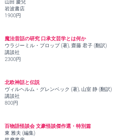
山田 慶兒
岩波書店
1900円
魔法昔話の研究 口承文芸学とは何か
ウラジーミル・プロップ (著), 齋藤 君子 (翻訳)
講談社
2300円
北欧神話と伝説
ヴィルヘルム・グレンベック (著), 山室 静 (翻訳)
講談社
800円
百物語怪談会 文豪怪談傑作選・特別篇
東 雅夫 (編集)
筑摩書房