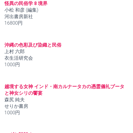
怪異の民俗学 8 境界
小松 和彦 (編集)
河出書房新社
16800円
沖縄の色彩及び染織と民俗
上村 六郎
衣生活研究会
1000円
越境する女神 インド・南カルナータカの憑霊儀礼ブータ
と神女シリの饗宴
森尻 純夫
せりか書房
1000円