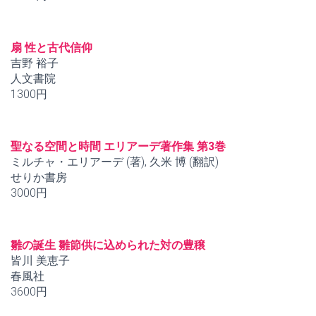
扇 性と古代信仰
吉野 裕子
人文書院
1300円
聖なる空間と時間 エリアーデ著作集 第3巻
ミルチャ・エリアーデ (著), 久米 博 (翻訳)
せりか書房
3000円
雛の誕生 雛節供に込められた対の豊穣
皆川 美恵子
春風社
3600円