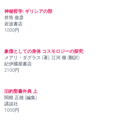
神秘哲学: ギリシアの部
井筒 俊彦
岩波書店
1000円
象徴としての身体 コスモロジーの探究
メアリ・ダグラス (著), 江河 徹 (翻訳)
紀伊國屋書店
2100円
旧約聖書外典 上
関根 正雄 (編集)
講談社
1000円